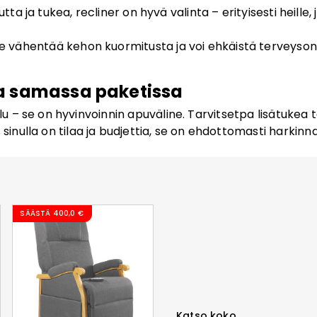
tta ja tukea, recliner on hyvä valinta – erityisesti heille,
se vähentää kehon kuormitusta ja voi ehkäistä terveysonge
a samassa paketissa
– se on hyvinvoinnin apuväline. Tarvitsetpa lisätukea ta
sinulla on tilaa ja budjettia, se on ehdottomasti harkinna
SÄÄSTÄ
400,0 €
Katso koko