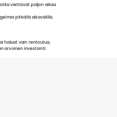
 jotka viettävät paljon aikaa
lmia pitkällä aikavälillä.
i haluat vain rentoutua,
n arvoinen investointi.