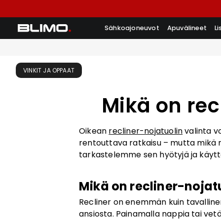
Sähkoajoneuvot
Apuvälineet
L
VINKIT JA OPPAAT
Mikä on recl
Oikean
recliner-nojatuolin
valinta v
rentouttava ratkaisu – mutta mikä re
tarkastelemme sen hyötyjä ja käyttöä
Mikä on recliner-nojat
Recliner on enemmän kuin tavalline
ansiosta. Painamalla nappia tai vet