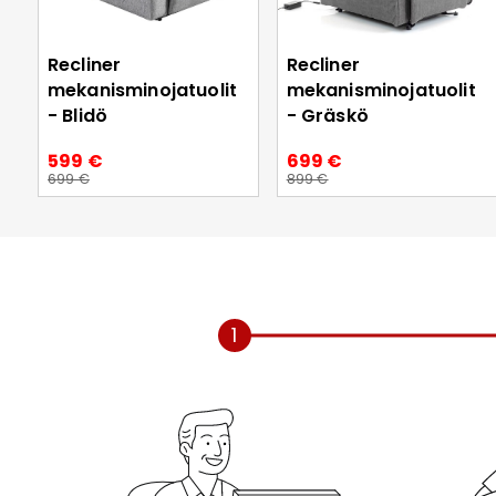
Recliner
Recliner
mekanisminojatuolit
mekanisminojatuolit
- Blidö
- Gräskö
599 €
699 €
699 €
899 €
1