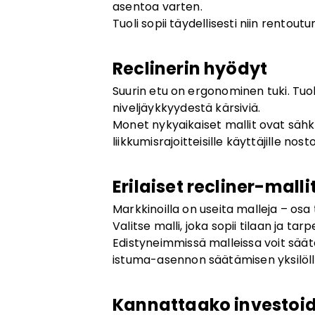
asentoa varten.
Tuoli sopii täydellisesti niin rentou
Reclinerin hyödyt
Suurin etu on ergonominen tuki. Tuol
niveljäykkyydestä kärsiviä.
Monet nykyaikaiset mallit ovat sähkö
liikkumisrajoitteisille käyttäjille no
Erilaiset recliner-malli
Markkinoilla on useita malleja – os
Valitse malli, joka sopii tilaan ja tarpei
Edistyneimmissä malleissa voit säätä
istuma-asennon säätämisen yksilöllise
Kannattaako investoi