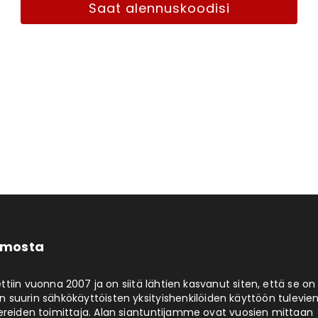
Saat alennuskoodisi
limosta
ttiin vuonna 2007 ja on siitä lähtien kasvanut siten, että se on
 suurin sähkökäyttöisten yksityishenkilöiden käyttöön tulevie
ereiden toimittaja. Alan siantuntijamme ovat vuosien mittaan