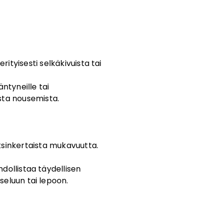
ityisesti selkäkivuista tai
ntyneille tai
lista nousemista.
yksinkertaista mukavuutta.
dollistaa täydellisen
tseluun tai lepoon.