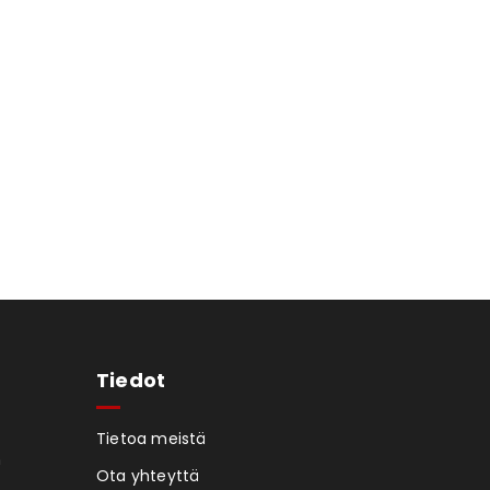
Tiedot
Tietoa meistä
n
Ota yhteyttä