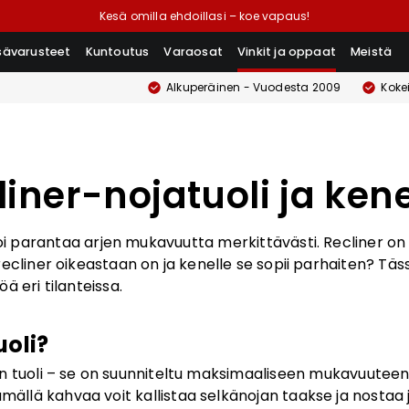
Kesä omilla ehdoillasi – koe vapaus!
isävarusteet
Kuntoutus
Varaosat
Vinkit ja oppaat
Meistä
Alkuperäinen - Vuodesta 2009
Koke
iner-nojatuoli ja kene
oi parantaa arjen mukavuutta merkittävästi. Recliner on 
cliner oikeastaan on ja kenelle se sopii parhaiten? Täss
 eri tilanteissa.
uoli?
n tuoli – se on suunniteltu maksimaaliseen mukavuuteen
ämällä kahvaa voit kallistaa selkänojan taakse ja nostaa