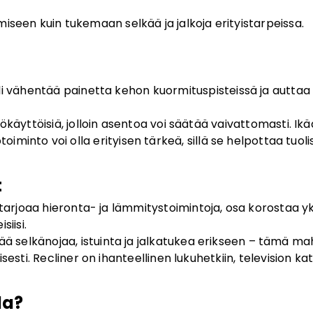
tumiseen kuin tukemaan selkää ja jalkoja erityistarpeissa.
i vähentää painetta kehon kuormituspisteissä ja auttaa er
käyttöisiä, jolloin asentoa voi säätää vaivattomasti. Ikää
stotoiminto voi olla erityisen tärkeä, sillä se helpottaa tuo
t
a tarjoaa hieronta- ja lämmitystoimintoja, osa korostaa 
siisi.
ä selkänojaa, istuinta ja jalkatukea erikseen – tämä mah
sti. Recliner on ihanteellinen lukuhetkiin, television ka
da?