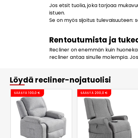
Jos etsit tuolia, joka tarjoaa mukavuu
istuen.
Se on myös sijoitus tulevaisuuteen: 
Rentoutumista ja tuke
Recliner on enemmän kuin huonekalu 
recliner antaa sinulle molempia. Jos 
Löydä recliner-nojatuolisi
SÄÄSTÄ
100,0 €
SÄÄSTÄ
200,0 €