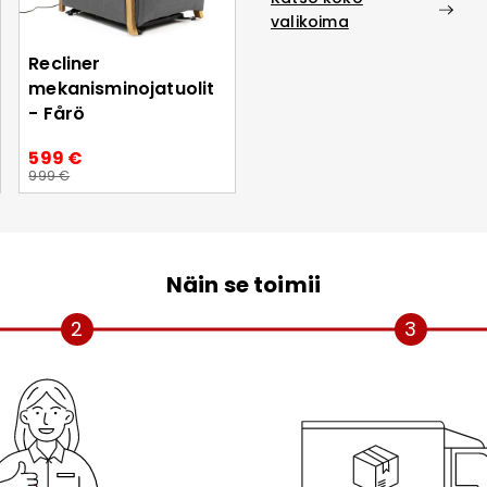
valikoima
Recliner
mekanisminojatuolit
- Fårö
599 €
999 €
Näin se toimii
2
3