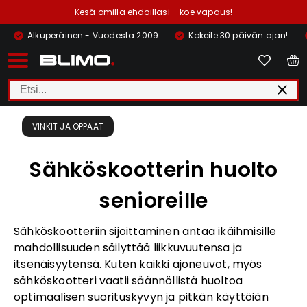
Kesä omilla ehdoillasi – koe vapaus!
Alkuperäinen - Vuodesta 2009
Kokeile 30 päivän ajan!
VINKIT JA OPPAAT
Sähköskootterin huolto
senioreille
Sähköskootteriin sijoittaminen antaa ikäihmisille
mahdollisuuden säilyttää liikkuvuutensa ja
itsenäisyytensä. Kuten kaikki ajoneuvot, myös
sähköskootteri vaatii säännöllistä huoltoa
optimaalisen suorituskyvyn ja pitkän käyttöiän