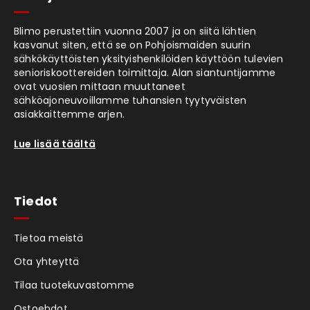
Blimo perustettiin vuonna 2007 ja on siitä lähtien
kasvanut siten, että se on Pohjoismaiden suurin
sähkökäyttöisten yksityishenkilöiden käyttöön tulevien
senioriskoottereiden toimittaja. Alan siantuntijamme
ovat vuosien mittaan muuttaneet
sähköajoneuvoillamme tuhansien tyytyväisten
asiakkaittemme arjen.
Lue lisää täältä
Tiedot
Tietoa meistä
Ota yhteyttä
Tilaa tuotekuvastomme
Ostoehdot