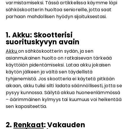
varmistamiseksi. Tässä artikkelissa käymme läpi
sähköskootterin huoltoa senioreille, jotta saat
parhaan mahdollisen hyödyn sijoituksestasi.
1. Akku: Skootterisi
suorituskyvyn avain
Akku
on sähköskootterin sydän, ja sen
asianmukainen huolto on ratkaisevan tärkeää
käyttöiän pidentämiseksi. Lataa akku jokaisen
käytön jälkeen ja vältä sen täydellistä
tyhjenemistä. Jos skootteria ei käytetä pitkään
aikaan, akku tulisi silti ladata säännöllisesti, jotta se
pysyy kunnossa. Säilytä akkua huoneenlämmössä
– äärimmäinen kylmyys tai kuumuus voi heikentää
sen kapasiteettia.
2.
Renkaat
: Vakauden