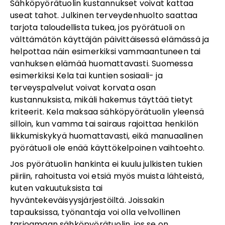
Sähköpyörätuolin kustannukset voivat kattaa
useat tahot. Julkinen terveydenhuolto saattaa
tarjota taloudellista tukea, jos pyörätuoli on
välttämätön käyttäjän päivittäisessä elämässä ja
helpottaa näin esimerkiksi vammaantuneen tai
vanhuksen elämää huomattavasti. Suomessa
esimerkiksi Kela tai kuntien sosiaali- ja
terveyspalvelut voivat korvata osan
kustannuksista, mikäli hakemus täyttää tietyt
kriteerit. Kela maksaa sähköpyörätuolin yleensä
silloin, kun vamma tai sairaus rajoittaa henkilön
liikkumiskykyä huomattavasti, eikä manuaalinen
pyörätuoli ole enää käyttökelpoinen vaihtoehto.
Jos pyörätuolin hankinta ei kuulu julkisten tukien
piiriin, rahoitusta voi etsiä myös muista lähteistä,
kuten vakuutuksista tai
hyväntekeväisyysjärjestöiltä. Joissakin
tapauksissa, työnantaja voi olla velvollinen
tarjoamaan sähköpyörätuolin, jos se on