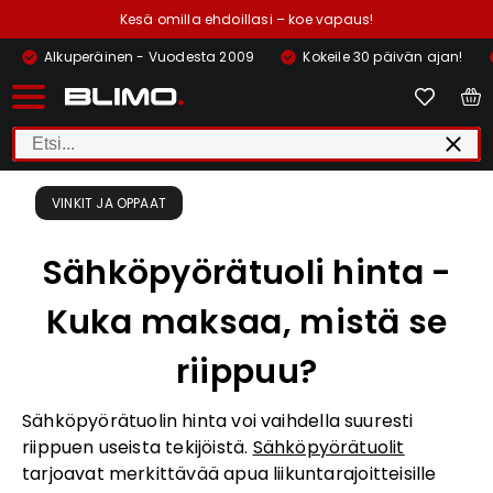
Kesä omilla ehdoillasi – koe vapaus!
Alkuperäinen - Vuodesta 2009
Kokeile 30 päivän ajan!
VINKIT JA OPPAAT
Sähköpyörätuoli hinta -
Kuka maksaa, mistä se
riippuu?
Sähköpyörätuolin hinta voi vaihdella suuresti
riippuen useista tekijöistä.
Sähköpyörätuolit
tarjoavat merkittävää apua liikuntarajoitteisille