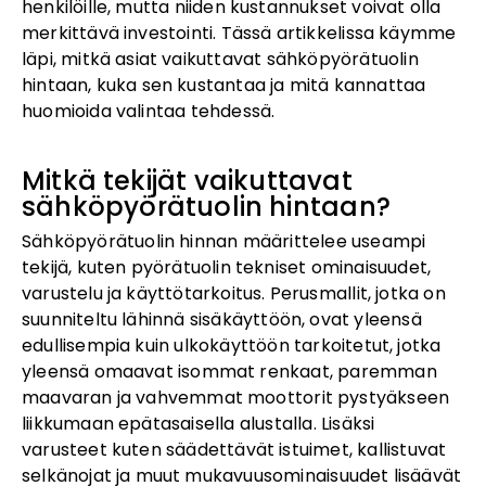
henkilöille, mutta niiden kustannukset voivat olla
merkittävä investointi. Tässä artikkelissa käymme
läpi, mitkä asiat vaikuttavat sähköpyörätuolin
hintaan, kuka sen kustantaa ja mitä kannattaa
huomioida valintaa tehdessä.
Mitkä tekijät vaikuttavat
sähköpyörätuolin hintaan?
Sähköpyörätuolin hinnan määrittelee useampi
tekijä, kuten pyörätuolin tekniset ominaisuudet,
varustelu ja käyttötarkoitus. Perusmallit, jotka on
suunniteltu lähinnä sisäkäyttöön, ovat yleensä
edullisempia kuin ulkokäyttöön tarkoitetut, jotka
yleensä omaavat isommat renkaat, paremman
maavaran ja vahvemmat moottorit pystyäkseen
liikkumaan epätasaisella alustalla. Lisäksi
varusteet kuten säädettävät istuimet, kallistuvat
selkänojat ja muut mukavuusominaisuudet lisäävät