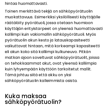
hintaa huomattavasti.
Toinen merkittävä tekijä on sähköpyörätuolin
muokattavuus. Esimerkiksi yksilöllisesti käyttäjälle
räätälöity pyörätuoli, jossa otetaan huomioon
käyttäjän erityistarpeet on yleensä huomattavasti
kalliimpi kuin vakiomallin sähköpyörätuoli. Myös
pyörätuolin akun kesto ja latauskapasiteetti
vaikuttavat hintaan, mitä korkeampi kapasiteetti
eli akun koko sitä kalliimpi kulkuneuvo. Pitkän
matkan ajoon soveltuvat sähköpyörätuolit, joissa
on tehokkaammat akut, ovat yleensä kalliimpia
kuin lyhyempään käyttöön tarkoitetut mallit.
Tämä johtuu siitä että akku on yksi
sähköpyörätuolin kalleimmista osista.
Kuka maksaa
sähköpyörätuolin?