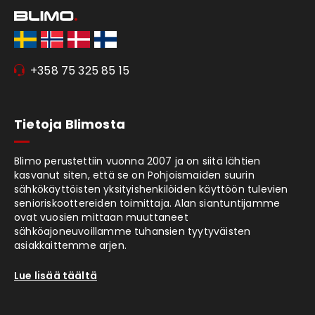
+358 75 325 85 15
Tietoja Blimosta
Blimo perustettiin vuonna 2007 ja on siitä lähtien
kasvanut siten, että se on Pohjoismaiden suurin
sähkökäyttöisten yksityishenkilöiden käyttöön tulevien
senioriskoottereiden toimittaja. Alan siantuntijamme
ovat vuosien mittaan muuttaneet
sähköajoneuvoillamme tuhansien tyytyväisten
asiakkaittemme arjen.
Lue lisää täältä