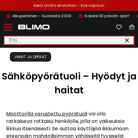
Kesä omilla ehdoillasi – koe vapaus!
Alkuperäinen - Vuodesta 2009
Kokeile 30 päivän ajan!
VINKIT JA OPPAAT
Sähköpyörätuoli – Hyödyt ja
haitat
Moottorilla varustettu pyörätuoli
voi olla
ratkaiseva ratkaisu henkilölle, jolla on vaikeuksia
liikkua itsenäisesti. Se auttaa käyttäjää liikkumaan
eteenpäin mahdollisimman vähäisellä fyysisellä