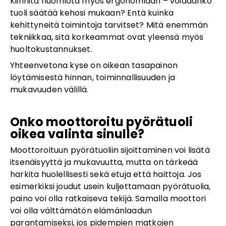
Kiinnitä huomiota myös ergonomiaan – voidaanko
tuoli säätää kehosi mukaan? Entä kuinka
kehittyneitä toimintoja tarvitset? Mitä enemmän
tekniikkaa, sitä korkeammat ovat yleensä myös
huoltokustannukset.
Yhteenvetona kyse on oikean tasapainon
löytämisestä hinnan, toiminnallisuuden ja
mukavuuden välillä.
Onko moottoroitu pyörätuoli
oikea valinta sinulle?
Moottoroituun pyörätuoliin sijoittaminen voi lisätä
itsenäisyyttä ja mukavuutta, mutta on tärkeää
harkita huolellisesti sekä etuja että haittoja. Jos
esimerkiksi joudut usein kuljettamaan pyörätuolia,
paino voi olla ratkaiseva tekijä. Samalla moottori
voi olla välttämätön elämänlaadun
parantamiseksi, jos pidempien matkojen