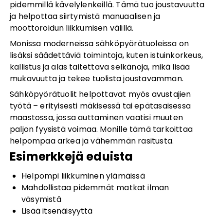
pidemmillä kävelylenkeillä. Tämä tuo joustavuutta
ja helpottaa siirtymistä manuaalisen ja
moottoroidun liikkumisen välillä.
Monissa moderneissa sähköpyörätuoleissa on
lisäksi säädettäviä toimintoja, kuten istuinkorkeus,
kallistus ja alas taitettava selkänoja, mikä lisää
mukavuutta ja tekee tuolista joustavamman.
Sähköpyörätuolit helpottavat myös avustajien
työtä – erityisesti mäkisessä tai epätasaisessa
maastossa, jossa auttaminen vaatisi muuten
paljon fyysistä voimaa. Monille tämä tarkoittaa
helpompaa arkea ja vähemmän rasitusta.
Esimerkkejä eduista
Helpompi liikkuminen ylämäissä
Mahdollistaa pidemmät matkat ilman
väsymistä
Lisää itsenäisyyttä