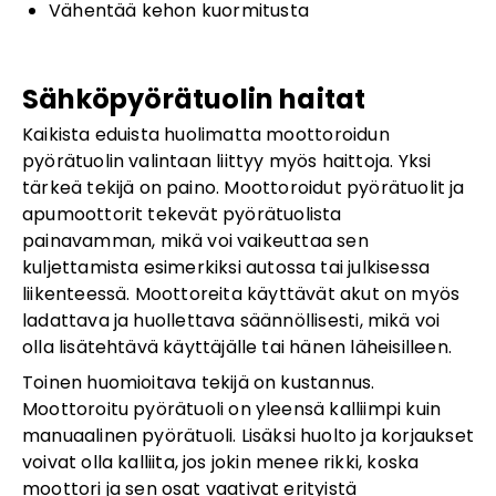
Vähentää kehon kuormitusta
Sähköpyörätuolin haitat
Kaikista eduista huolimatta moottoroidun
pyörätuolin valintaan liittyy myös haittoja. Yksi
tärkeä tekijä on paino. Moottoroidut pyörätuolit ja
apumoottorit tekevät pyörätuolista
painavamman, mikä voi vaikeuttaa sen
kuljettamista esimerkiksi autossa tai julkisessa
liikenteessä. Moottoreita käyttävät akut on myös
ladattava ja huollettava säännöllisesti, mikä voi
olla lisätehtävä käyttäjälle tai hänen läheisilleen.
Toinen huomioitava tekijä on kustannus.
Moottoroitu pyörätuoli on yleensä kalliimpi kuin
manuaalinen pyörätuoli. Lisäksi huolto ja korjaukset
voivat olla kalliita, jos jokin menee rikki, koska
moottori ja sen osat vaativat erityistä