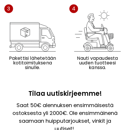
3
4
Pakettisi lähetetään
Nauti vapaudesta
kotitoimituksena
uuden tuotteesi
sinulle.
kanssa.
Tilaa uutiskirjeemme!
Saat 50€ alennuksen ensimmäisestä
ostoksesta yli 2000€. Ole ensimmäinenä
saamaan huipputarjoukset, vinkit ja
uutiset!