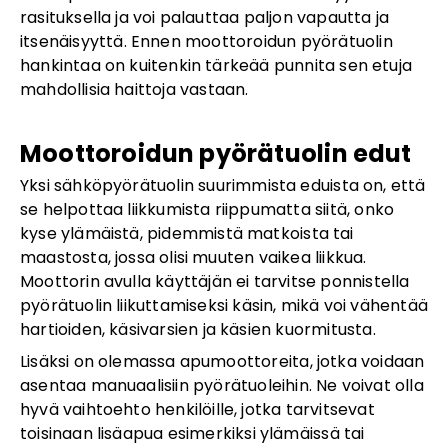
rasituksella ja voi palauttaa paljon vapautta ja
itsenäisyyttä. Ennen moottoroidun pyörätuolin
hankintaa on kuitenkin tärkeää punnita sen etuja
mahdollisia haittoja vastaan.
Moottoroidun pyörätuolin edut
Yksi sähköpyörätuolin suurimmista eduista on, että
se helpottaa liikkumista riippumatta siitä, onko
kyse ylämäistä, pidemmistä matkoista tai
maastosta, jossa olisi muuten vaikea liikkua.
Moottorin avulla käyttäjän ei tarvitse ponnistella
pyörätuolin liikuttamiseksi käsin, mikä voi vähentää
hartioiden, käsivarsien ja käsien kuormitusta.
Lisäksi on olemassa apumoottoreita, jotka voidaan
asentaa manuaalisiin pyörätuoleihin. Ne voivat olla
hyvä vaihtoehto henkilöille, jotka tarvitsevat
toisinaan lisäapua esimerkiksi ylämäissä tai