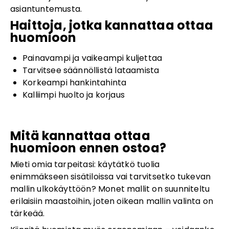
asiantuntemusta.
Haittoja, jotka kannattaa ottaa
huomioon
Painavampi ja vaikeampi kuljettaa
Tarvitsee säännöllistä lataamista
Korkeampi hankintahinta
Kalliimpi huolto ja korjaus
Mitä kannattaa ottaa
huomioon ennen ostoa?
Mieti omia tarpeitasi: käytätkö tuolia
enimmäkseen sisätiloissa vai tarvitsetko tukevan
mallin ulkokäyttöön? Monet mallit on suunniteltu
erilaisiin maastoihin, joten oikean mallin valinta on
tärkeää.