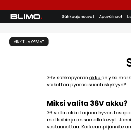
Sähkoajoneuvot
Apuvälineet
L
VINKIT JA OPPAAT
36V sähköpyörän
akku
on yksi mark
vaikuttaa pyöräsi suorituskykyyn?
Miksi valita 36V akku?
36 voltin akku tarjoaa hyvän tasapain
matkoihin ja on samalla kevyt. Jänni
vastaanottaa. Korkeampi jännite a