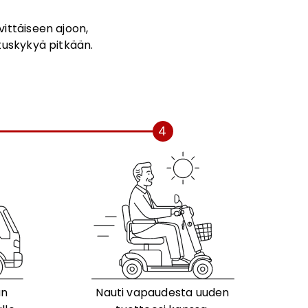
vittäiseen ajoon,
tuskykyä pitkään.
4
än
Nauti vapaudesta uuden