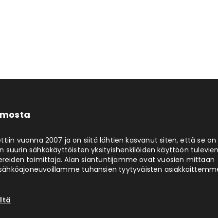
limosta
ttiin vuonna 2007 ja on siitä lähtien kasvanut siten, että se on
 suurin sähkökäyttöisten yksityishenkilöiden käyttöön tulevie
ereiden toimittaja. Alan siantuntijamme ovat vuosien mittaan
ähköajoneuvoillamme tuhansien tyytyväisten asiakkaittemm
ltä