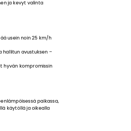
n ja kevyt valinta
ttää usein noin 25 km/h
 hallitun avustuksen –
vat hyvän kompromissin
neenlämpöisessä paikassa,
lä käytöllä ja oikealla