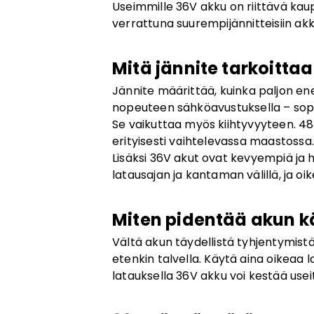
Useimmille 36V akku on riittävä ka
verrattuna suurempijännitteisiin akk
Mitä jännite tarkoitta
Jännite määrittää, kuinka paljon ene
nopeuteen sähköavustuksella – sopiv
Se vaikuttaa myös kiihtyvyyteen. 48
erityisesti vaihtelevassa maastossa.
Lisäksi 36V akut ovat kevyempiä ja 
latausajan ja kantaman välillä, ja oik
Miten pidentää akun k
Vältä akun täydellistä tyhjentymist
etenkin talvella. Käytä aina oikeaa la
latauksella 36V akku voi kestää usei