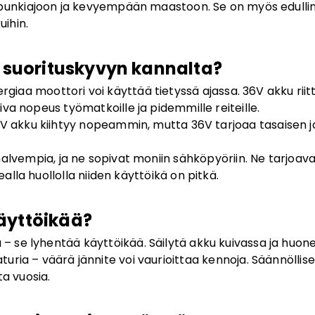
upunkiajoon ja kevyempään maastoon. Se on myös edulline
uihin.
a suorituskyvyn kannalta?
rgiaa moottori voi käyttää tietyssä ajassa. 36V akku rii
a nopeus työmatkoille ja pidemmille reiteille.
V akku kiihtyy nopeammin, mutta 36V tarjoaa tasaisen ja
halvempia, ja ne sopivat moniin sähköpyöriin. Ne tarjoa
ealla huollolla niiden käyttöikä on pitkä.
äyttöikää?
ä – se lyhentää käyttöikää. Säilytä akku kuivassa ja huo
turia – väärä jännite voi vaurioittaa kennoja. Säännöllisel
ta vuosia.