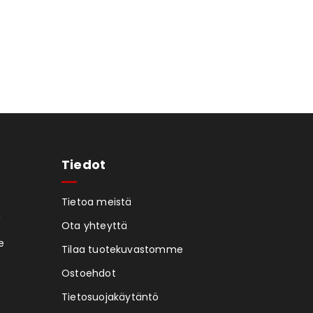
Tiedot
Tietoa meistä
n
Ota yhteyttä
e
Tilaa tuotekuvastomme
Ostoehdot
Tietosuojakäytäntö