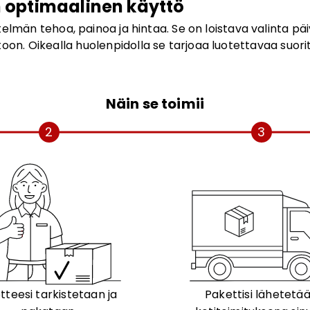
 optimaalinen käyttö
lmän tehoa, painoa ja hintaa. Se on loistava valinta päi
oon. Oikealla huolenpidolla se tarjoaa luotettavaa suori
Näin se toimii
2
3
tteesi tarkistetaan ja
Pakettisi lähetetä