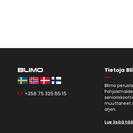
Tietoja B
Blimo peruste
Pohjoismaiden
+358 75 325 85 15
senioriskoott
muuttaneet s
arjen.
Lue lisää tää