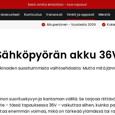
Kesä omilla ehdoillasi – koe vapaus!
isävarusteet
Kuntoutus
Varaosat
Vinkit ja oppaat
Meistä
Alkuperäinen - Vuodesta 2009
Koke
Sähköpyörän akku 36
kinoiden suosituimmista vaihtoehdoista. Mutta mitä jänni
on suorituskyvyn ja kantaman välillä. Se tarjoaa riittäväs
te – tässä tapauksessa 36V – vaikuttaa siihen, kuinka pa
ntaa enemmän voimaa, mikä on tärkeää ylämäissä tai r