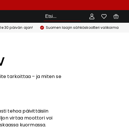
Etsi
ile 30 päivän ajan!
Suomen laajin sähköskootteri valikoima
V
te tarkoittaa – ja miten se
ti tehoa päivittäisiin
ljon virtaa moottori voi
askaassa kuormassa.