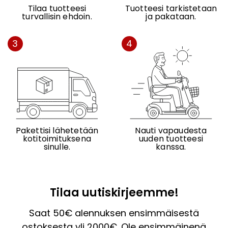
Tilaa tuotteesi
Tuotteesi tarkistetaan
turvallisin ehdoin.
ja pakataan.
3
4
Pakettisi lähetetään
Nauti vapaudesta
kotitoimituksena
uuden tuotteesi
sinulle.
kanssa.
Tilaa uutiskirjeemme!
Saat 50€ alennuksen ensimmäisestä
ostoksesta yli 2000€. Ole ensimmäinenä