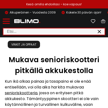
Kesä omilla ehdoillasi – koe vapaus!
Alkuperäinen - Vuodesta 2009
Kokeile 30 päivän ajan!
VINKIT JA OPPAAT
Mukava senioriskootteri
pitkällä akkukestolla
Kun ikä alkaa painaa ja tasapaino ei ole enää
entisellään, voi olla aika harkita mukavaa
senioriskootteria
, jossa on erityisen pitkä
akkukesto. Tämäntyyppinen skootteri ei ole vain
käytännöllinen ja turvallinen kulkuväline, vaan