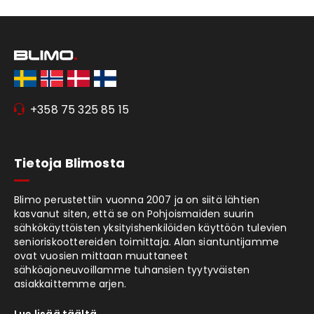
+358 75 325 85 15
Tietoja Blimosta
Blimo perustettiin vuonna 2007 ja on siitä lähtien
kasvanut siten, että se on Pohjoismaiden suurin
sähkökäyttöisten yksityishenkilöiden käyttöön tulevien
senioriskoottereiden toimittaja. Alan siantuntijamme
ovat vuosien mittaan muuttaneet
sähköajoneuvoillamme tuhansien tyytyväisten
asiakkaittemme arjen.
Lue lisää täältä