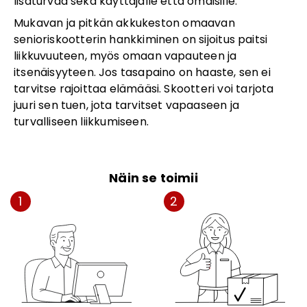
lisäturvaa sekä käyttäjälle että omaisille.
Mukavan ja pitkän akkukeston omaavan
senioriskootterin hankkiminen on sijoitus paitsi
liikkuvuuteen, myös omaan vapauteen ja
itsenäisyyteen. Jos tasapaino on haaste, sen ei
tarvitse rajoittaa elämääsi. Skootteri voi tarjota
juuri sen tuen, jota tarvitset vapaaseen ja
turvalliseen liikkumiseen.
Näin se toimii
1
2