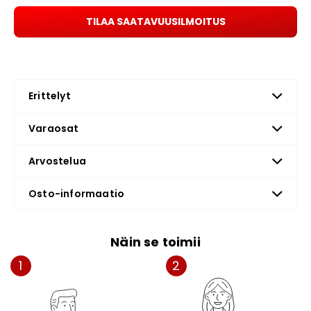
TILAA SAATAVUUSILMOITUS
Erittelyt
Varaosat
Arvostelua
Osto-informaatio
Näin se toimii
1
2