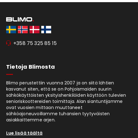
+358 75 325 85 15
Tietoja Blimosta
Blimo perustettiin vuonna 2007 ja on siitä lähtien
kasvanut siten, että se on Pohjoismaiden suurin
sähkökäyttöisten yksityishenkilöiden käyttöön tulevien
senioriskoottereiden toimittaja. Alan siantuntijamme
ovat vuosien mittaan muuttaneet
sähköajoneuvoillamme tuhansien tyytyväisten
asiakkaittemme arjen.
Lue lisää täältä