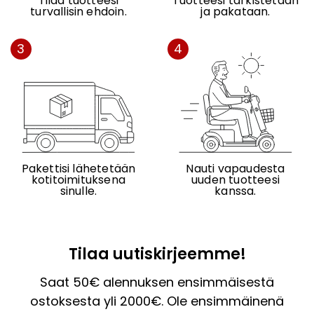
Tilaa tuotteesi
Tuotteesi tarkistetaan
turvallisin ehdoin.
ja pakataan.
3
4
Pakettisi lähetetään
Nauti vapaudesta
kotitoimituksena
uuden tuotteesi
sinulle.
kanssa.
Tilaa uutiskirjeemme!
Saat 50€ alennuksen ensimmäisestä
ostoksesta yli 2000€. Ole ensimmäinenä