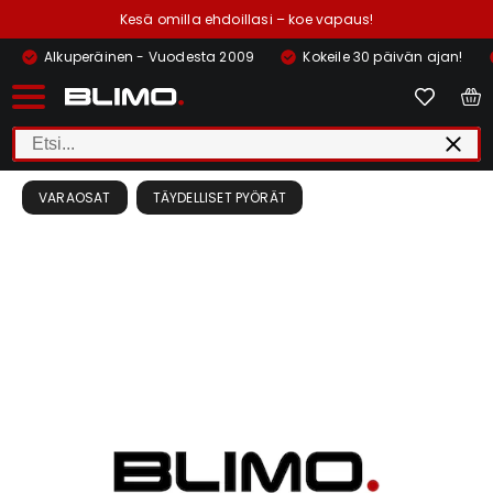
Kesä omilla ehdoillasi – koe vapaus!
Alkuperäinen - Vuodesta 2009
Kokeile 30 päivän ajan!
VARAOSAT
TÄYDELLISET PYÖRÄT