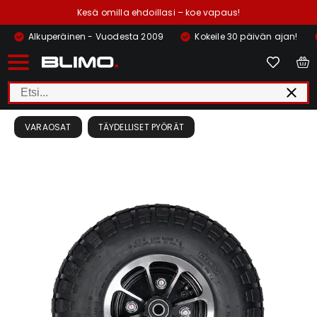
Kesä omilla ehdoillasi – koe vapaus!
Alkuperäinen - Vuodesta 2009
Kokeile 30 päivän ajan!
VARAOSAT
TÄYDELLISET PYÖRÄT