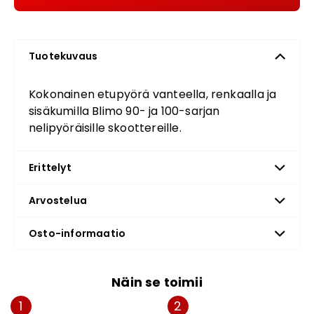
Tuotekuvaus
Kokonainen etupyörä vanteella, renkaalla ja
sisäkumilla Blimo 90- ja 100-sarjan
nelipyöräisille skoottereille.
Erittelyt
Arvostelua
Osto-informaatio
Näin se toimii
1
2