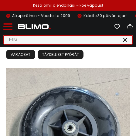
Kesä omilla ehdoillasi – koe vapaus!
Alkuperäinen - Vuodesta 2009
Kokeile 30 päivän ajan!
VARAOSAT
TÄYDELLISET PYÖRÄT