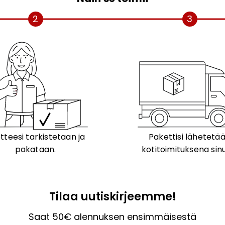
2
3
tteesi tarkistetaan ja
Pakettisi lähetetä
pakataan.
kotitoimituksena sinu
Tilaa uutiskirjeemme!
Saat 50€ alennuksen ensimmäisestä