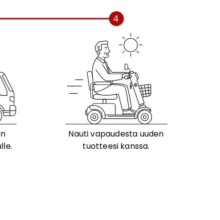
4
än
Nauti vapaudesta uuden
lle.
tuotteesi kanssa.