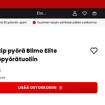
Etsi
ile 30 päivän ajan!
Suomen laajin sähköskootteri valikoima
tip pyörä Blimo Elite
pyörätuoliin
€
ssa
LISÄÄ OSTOSKORIIN