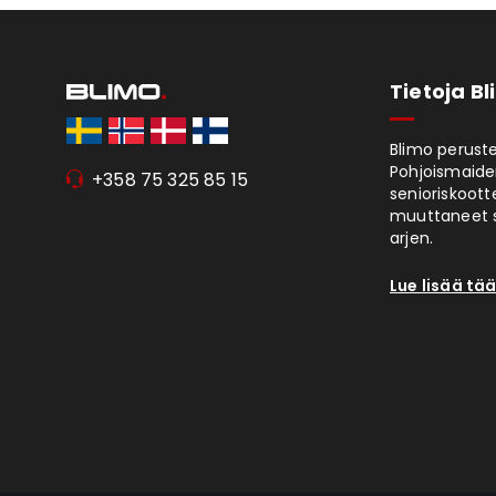
Tietoja B
Blimo peruste
Pohjoismaiden
+358 75 325 85 15
senioriskoott
muuttaneet s
arjen.
Lue lisää tää