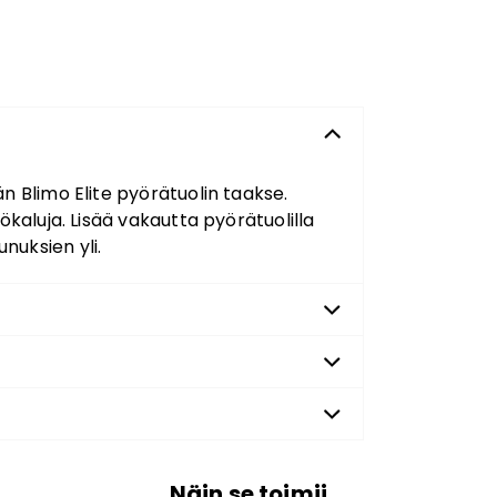
ään Blimo Elite pyörätuolin taakse.
ökaluja. Lisää vakautta pyörätuolilla
nuksien yli.
Näin se toimii