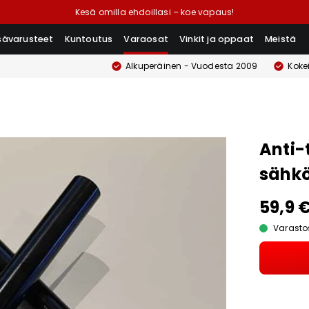
Kesä omilla ehdoillasi – koe vapaus!
isävarusteet
Kuntoutus
Varaosat
Vinkit ja oppaat
Meistä
Alkuperäinen - Vuodesta 2009
Koke
Anti-
sähkö
59,9 
Varasto