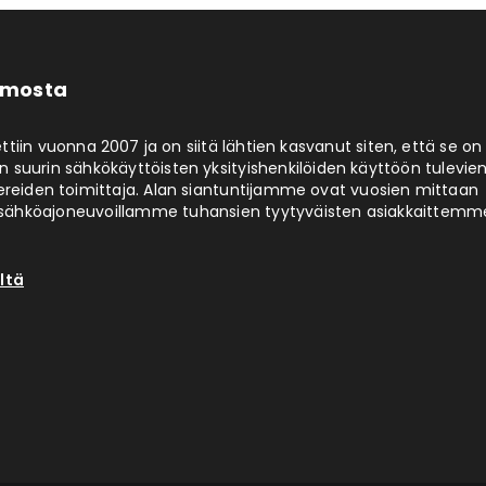
limosta
ttiin vuonna 2007 ja on siitä lähtien kasvanut siten, että se on
 suurin sähkökäyttöisten yksityishenkilöiden käyttöön tulevie
ereiden toimittaja. Alan siantuntijamme ovat vuosien mittaan
ähköajoneuvoillamme tuhansien tyytyväisten asiakkaittemm
ltä