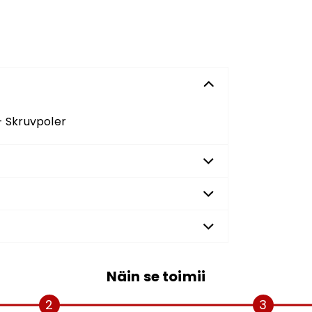
- Skruvpoler
Näin se toimii
2
3