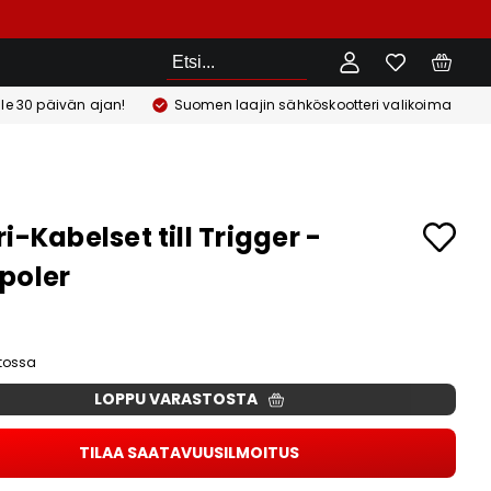
Etsi
ile 30 päivän ajan!
Suomen laajin sähköskootteri valikoima
i-Kabelset till Trigger -
poler
stossa
LOPPU VARASTOSTA
TILAA SAATAVUUSILMOITUS