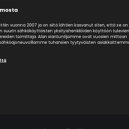
limosta
ttiin vuonna 2007 ja on siitä lähtien kasvanut siten, että se on
 suurin sähkökäyttöisten yksityishenkilöiden käyttöön tulevie
ereiden toimittaja. Alan siantuntijamme ovat vuosien mittaan
ähköajoneuvoillamme tuhansien tyytyväisten asiakkaittemm
ltä