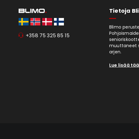
Tietoja B
Blimo peruste
Pohjoismaiden
+358 75 325 85 15
senioriskoott
muuttaneet s
arjen.
Lue lisää tää