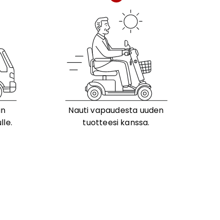
än
Nauti vapaudesta uuden
lle.
tuotteesi kanssa.