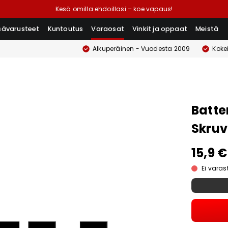
Kesä omilla ehdoillasi – koe vapaus!
isävarusteet
Kuntoutus
Varaosat
Vinkit ja oppaat
Meistä
Alkuperäinen - Vuodesta 2009
Koke
Batter
Skruv
15,9 €
Ei vara