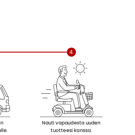
4
än
Nauti vapaudesta uuden
lle.
tuotteesi kanssa.