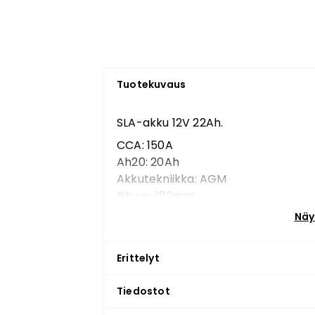
Tuotekuvaus
SLA-akku 12V 22Ah.
CCA: 150A
Ah20: 20Ah
Akkutekniikka: AGM
Pituus: 182mm
Leveys: 77mm
Näy
Kokonaiskorkeus: 168mm
Paino: 6kg
Erittelyt
Tiedostot