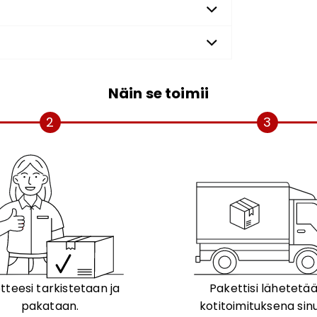
Näin se toimii
2
3
tteesi tarkistetaan ja
Pakettisi lähetetä
pakataan.
kotitoimituksena sinu