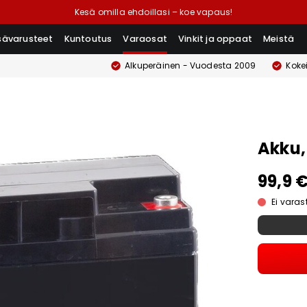
Kesä omilla ehdoillasi – koe vapaus!
isävarusteet
Kuntoutus
Varaosat
Vinkit ja oppaat
Meistä
Alkuperäinen - Vuodesta 2009
Koke
Akku,
99,9 
Ei vara