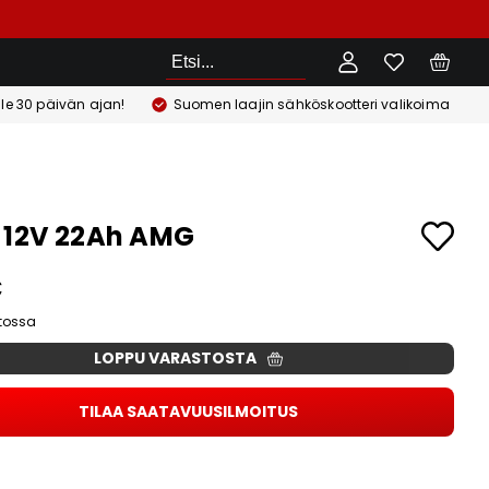
Etsi
ile 30 päivän ajan!
Suomen laajin sähköskootteri valikoima
 12V 22Ah AMG
€
stossa
LOPPU VARASTOSTA
TILAA SAATAVUUSILMOITUS