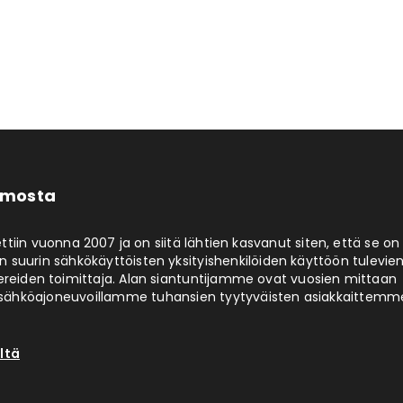
limosta
ttiin vuonna 2007 ja on siitä lähtien kasvanut siten, että se on
 suurin sähkökäyttöisten yksityishenkilöiden käyttöön tulevie
ereiden toimittaja. Alan siantuntijamme ovat vuosien mittaan
ähköajoneuvoillamme tuhansien tyytyväisten asiakkaittemm
ltä