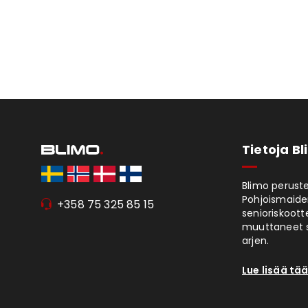
Tietoja B
Blimo peruste
Pohjoismaiden
+358 75 325 85 15
senioriskoott
muuttaneet s
arjen.
Lue lisää tää