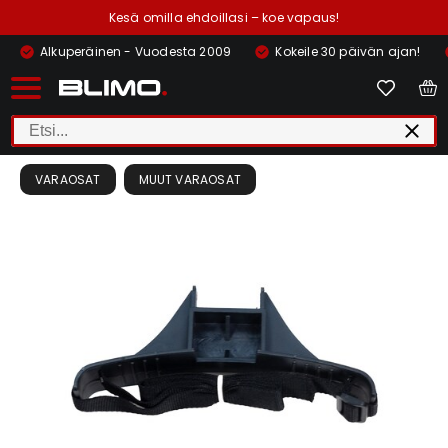
Kesä omilla ehdoillasi – koe vapaus!
Alkuperäinen - Vuodesta 2009
Kokeile 30 päivän ajan!
VARAOSAT
MUUT VARAOSAT