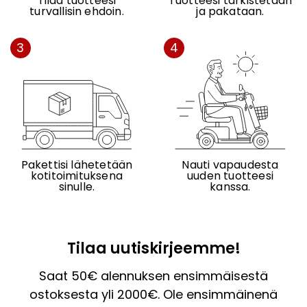
Tilaa tuotteesi
Tuotteesi tarkistetaan
turvallisin ehdoin.
ja pakataan.
3
4
Pakettisi lähetetään
Nauti vapaudesta
kotitoimituksena
uuden tuotteesi
sinulle.
kanssa.
Tilaa uutiskirjeemme!
Saat 50€ alennuksen ensimmäisestä
ostoksesta yli 2000€. Ole ensimmäinenä