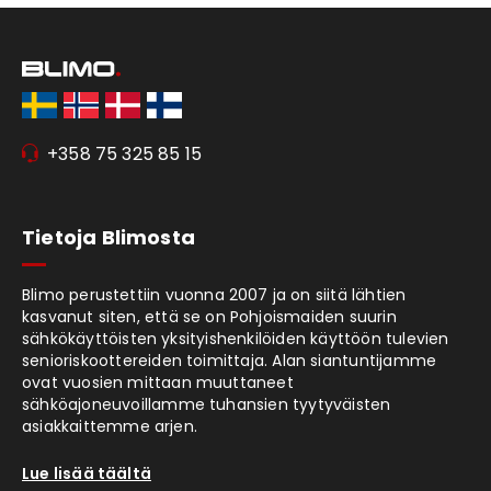
+358 75 325 85 15
Tietoja Blimosta
Blimo perustettiin vuonna 2007 ja on siitä lähtien
kasvanut siten, että se on Pohjoismaiden suurin
sähkökäyttöisten yksityishenkilöiden käyttöön tulevien
senioriskoottereiden toimittaja. Alan siantuntijamme
ovat vuosien mittaan muuttaneet
sähköajoneuvoillamme tuhansien tyytyväisten
asiakkaittemme arjen.
Lue lisää täältä