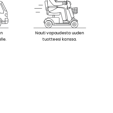
än
Nauti vapaudesta uuden
lle.
tuotteesi kanssa.