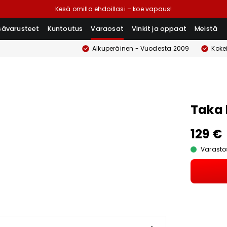
Kesä omilla ehdoillasi – koe vapaus!
isävarusteet
Kuntoutus
Varaosat
Vinkit ja oppaat
Meistä
Alkuperäinen - Vuodesta 2009
Koke
Taka 
129 €
Varasto