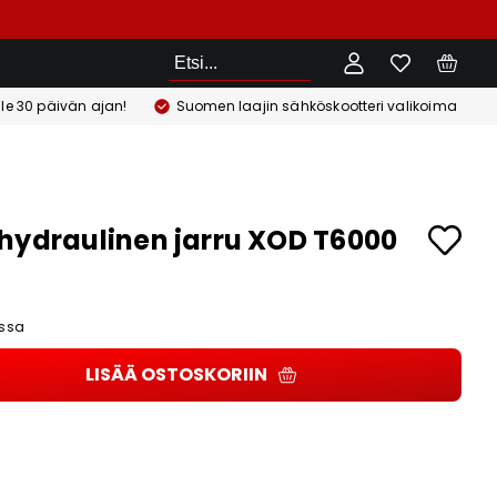
Etsi
ile 30 päivän ajan!
Suomen laajin sähköskootteri valikoima
hydraulinen jarru XOD T6000
ssa
LISÄÄ OSTOSKORIIN