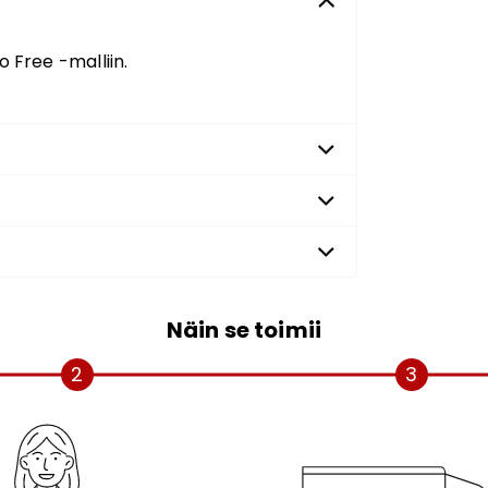
 Free -malliin.
Näin se toimii
2
3