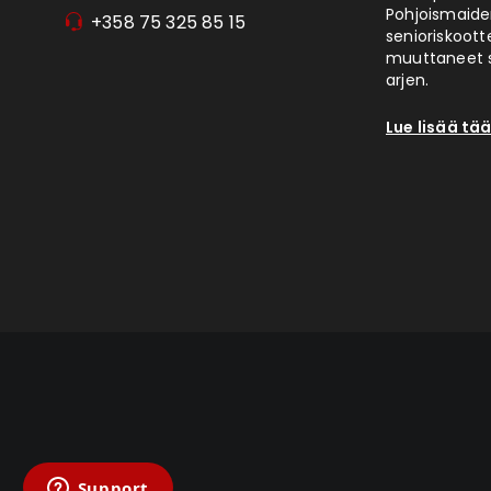
Pohjoismaiden
+358 75 325 85 15
senioriskoott
muuttaneet s
arjen.
Lue lisää tää