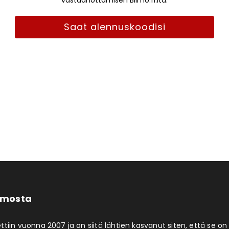
vastaanottamisen Blimo.fi:ltä.
Saat alennuskoodisi
limosta
ttiin vuonna 2007 ja on siitä lähtien kasvanut siten, että se on