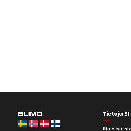
Tietoja B
Blimo peruste