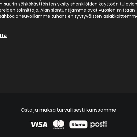
 suurin sähkökäyttöisten yksityishenkilöiden käyttöön tulevie
ereiden toimittaja. Alan siantuntijamme ovat vuosien mittaan
ähköajoneuvoillamme tuhansien tyytyväisten asiakkaittemm
ltä
Osta ja maksa turvallisesti kanssamme