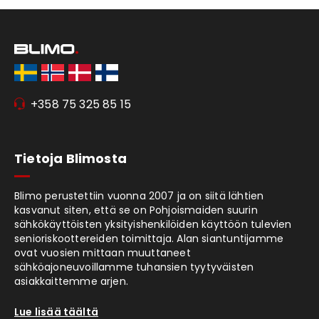
+358 75 325 85 15
Tietoja Blimosta
Blimo perustettiin vuonna 2007 ja on siitä lähtien
kasvanut siten, että se on Pohjoismaiden suurin
sähkökäyttöisten yksityishenkilöiden käyttöön tulevien
senioriskoottereiden toimittaja. Alan siantuntijamme
ovat vuosien mittaan muuttaneet
sähköajoneuvoillamme tuhansien tyytyväisten
asiakkaittemme arjen.
Lue lisää täältä