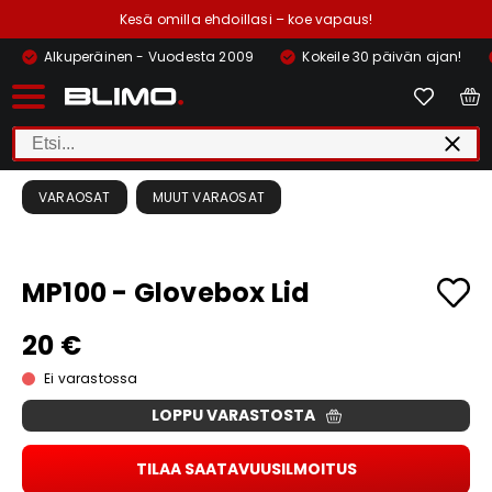
Kesä omilla ehdoillasi – koe vapaus!
Alkuperäinen - Vuodesta 2009
Kokeile 30 päivän ajan!
VARAOSAT
MUUT VARAOSAT
MP100 - Glovebox Lid
20 €
Ei varastossa
LOPPU VARASTOSTA
TILAA SAATAVUUSILMOITUS