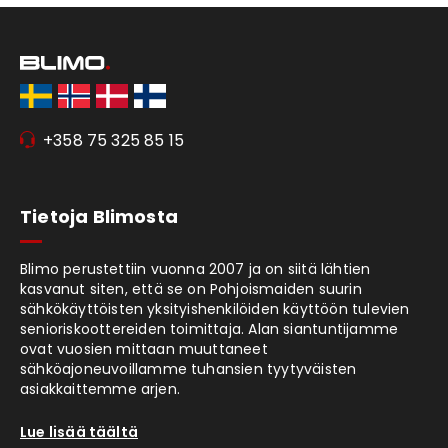
+358 75 325 85 15
Tietoja Blimosta
Blimo perustettiin vuonna 2007 ja on siitä lähtien
kasvanut siten, että se on Pohjoismaiden suurin
sähkökäyttöisten yksityishenkilöiden käyttöön tulevien
senioriskoottereiden toimittaja. Alan siantuntijamme
ovat vuosien mittaan muuttaneet
sähköajoneuvoillamme tuhansien tyytyväisten
asiakkaittemme arjen.
Lue lisää täältä