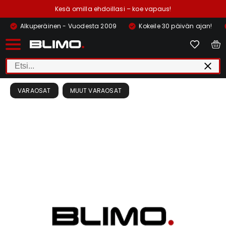
Kesä omilla ehdoillasi – koe vapaus!
Alkuperäinen - Vuodesta 2009
Kokeile 30 päivän ajan!
VARAOSAT
MUUT VARAOSAT