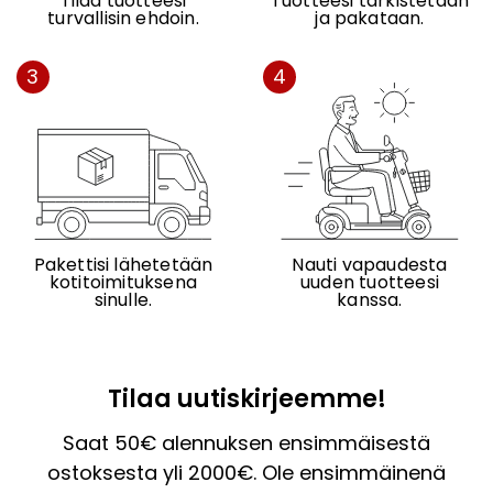
Tilaa tuotteesi
Tuotteesi tarkistetaan
turvallisin ehdoin.
ja pakataan.
3
4
Pakettisi lähetetään
Nauti vapaudesta
kotitoimituksena
uuden tuotteesi
sinulle.
kanssa.
Tilaa uutiskirjeemme!
Saat 50€ alennuksen ensimmäisestä
ostoksesta yli 2000€. Ole ensimmäinenä