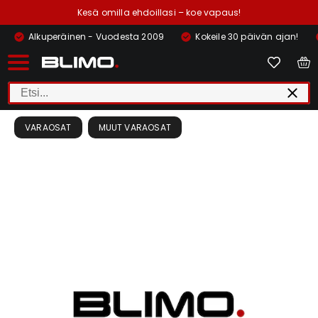
Kesä omilla ehdoillasi – koe vapaus!
Alkuperäinen - Vuodesta 2009
Kokeile 30 päivän ajan!
VARAOSAT
MUUT VARAOSAT