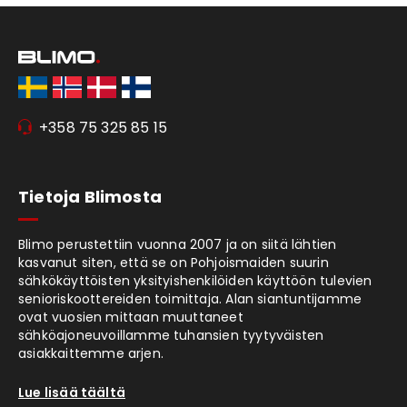
+358 75 325 85 15
Tietoja Blimosta
Blimo perustettiin vuonna 2007 ja on siitä lähtien
kasvanut siten, että se on Pohjoismaiden suurin
sähkökäyttöisten yksityishenkilöiden käyttöön tulevien
senioriskoottereiden toimittaja. Alan siantuntijamme
ovat vuosien mittaan muuttaneet
sähköajoneuvoillamme tuhansien tyytyväisten
asiakkaittemme arjen.
Lue lisää täältä