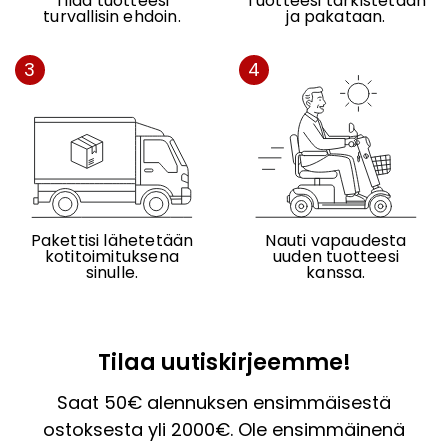
Tilaa tuotteesi
Tuotteesi tarkistetaan
turvallisin ehdoin.
ja pakataan.
3
4
Pakettisi lähetetään
Nauti vapaudesta
kotitoimituksena
uuden tuotteesi
sinulle.
kanssa.
Tilaa uutiskirjeemme!
Saat 50€ alennuksen ensimmäisestä
ostoksesta yli 2000€. Ole ensimmäinenä