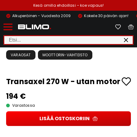
Kesä omilla ehdoillasi – koe vapaus!
Alkuperäinen - Vuodesta 2009
Kokeile 30 päivän ajan!
VARAOSAT
MOOTTORIN-VAIHTEISTO
Transaxel 270 W - utan motor
194 €
Varastossa
LISÄÄ OSTOSKORIIN