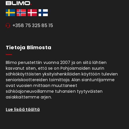
+358 75 325 85 15
Tietoja Blimosta
Blimo perustettiin vuonna 2007 ja on siitä lähtien
kasvanut siten, että se on Pohjoismaiden suurin
sähkökäyttöisten yksityishenkilöiden käyttöön tulevien
senioriskoottereiden toimittaja. Alan siantuntijamme
ovat vuosien mittaan muuttaneet
sähköajoneuvoillamme tuhansien tyytyväisten
asiakkaittemme arjen.
Lue lisää täältä