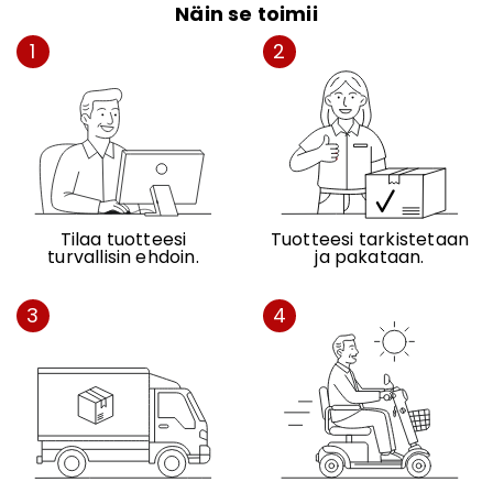
Näin se toimii
1
2
Tilaa tuotteesi
Tuotteesi tarkistetaan
turvallisin ehdoin.
ja pakataan.
3
4