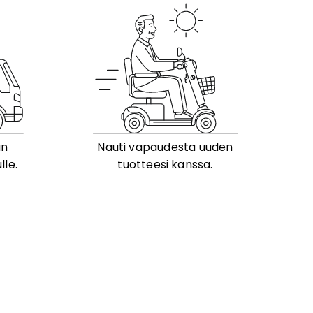
än
Nauti vapaudesta uuden
lle.
tuotteesi kanssa.