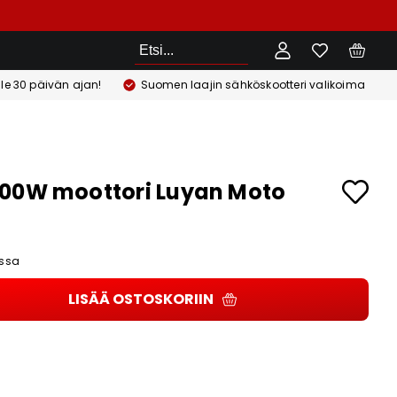
Etsi
ile 30 päivän ajan!
Suomen laajin sähköskootteri valikoima
00W moottori Luyan Moto
ssa
LISÄÄ OSTOSKORIIN