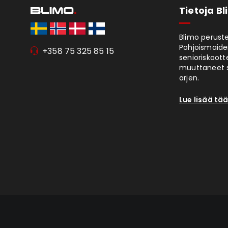
Tietoja B
Blimo peruste
Pohjoismaiden
+358 75 325 85 15
senioriskoott
muuttaneet s
arjen.
Lue lisää tää