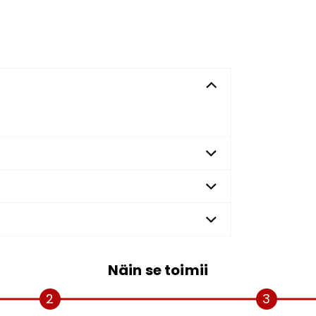
Näin se toimii
2
3