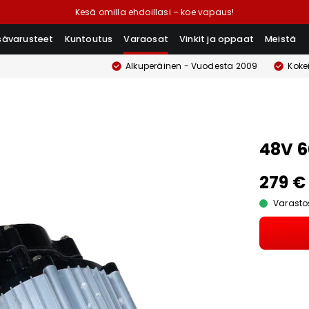
Kesä omilla ehdoillasi – koe vapaus!
isävarusteet
Kuntoutus
Varaosat
Vinkit ja oppaat
Meistä
Alkuperäinen - Vuodesta 2009
Koke
48V 6
279 €
Varasto