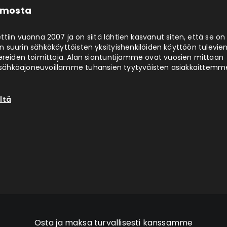
limosta
ttiin vuonna 2007 ja on siitä lähtien kasvanut siten, että se on
 suurin sähkökäyttöisten yksityishenkilöiden käyttöön tulevie
ereiden toimittaja. Alan siantuntijamme ovat vuosien mittaan
ähköajoneuvoillamme tuhansien tyytyväisten asiakkaittemm
ltä
Osta ja maksa turvallisesti kanssamme