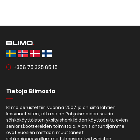
+358 75 325 85 15
Tietoja Blimosta
Blimo perustettiin vuonna 2007 ja on siitä lähtien
kasvanut siten, että se on Pohjoismaiden suurin
sähkökäyttöisten yksityishenkilöiden käyttöön tulevien
senioriskoottereiden toimittaja. Alan siantuntijamme
ovat vuosien mittaan muuttaneet
sähköajoneuvoillamme tuhansien tyytyväisten