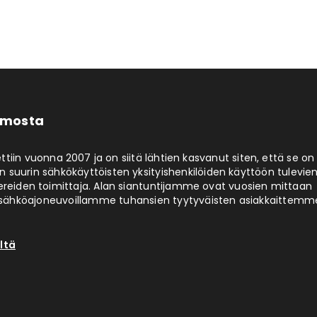
limosta
ttiin vuonna 2007 ja on siitä lähtien kasvanut siten, että se on
 suurin sähkökäyttöisten yksityishenkilöiden käyttöön tulevie
ereiden toimittaja. Alan siantuntijamme ovat vuosien mittaan
ähköajoneuvoillamme tuhansien tyytyväisten asiakkaittemm
ltä