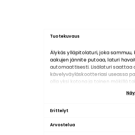
Tuotekuvaus
Älykäs ylläpitolaturi, joka sammuu,
aakujen jännite putoaa, laturi hava
automaattisesti. Lisälaturi saattaa 
kävelyväyläskootteriasi useassa pa
olla yksi kotona ja toinen mökillä ta
näihin useasti. Kun tilaat tämän t
Näy
kävelyväyläskootterin kanssa, lähet
Käytettävä ainoastaan lyijyakuille 
Cabinskootteri Blimo Gatsby.
Erittelyt
Huomaa, että kuvassa oleva laturi o
Arvostelua
ulkonäkö voi vaihdella.