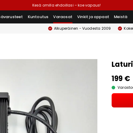
Kesä omilla ehdoillasi – koe vapaus!
isävarusteet
Kuntoutus
Varaosat
Vinkit ja oppaat
Meistä
Alkuperäinen - Vuodesta 2009
Koke
Latur
199 €
Varasto