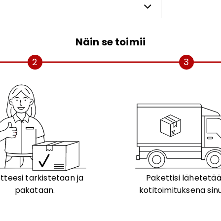
Näin se toimii
2
3
tteesi tarkistetaan ja
Pakettisi lähetetä
pakataan.
kotitoimituksena sinu