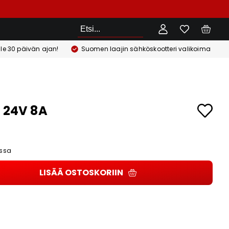
Etsi
ile 30 päivän ajan!
Suomen laajin sähköskootteri valikoima
i 24V 8A
ssa
LISÄÄ OSTOSKORIIN