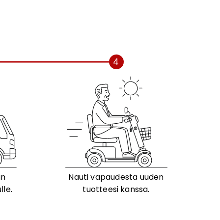
4
än
Nauti vapaudesta uuden
lle.
tuotteesi kanssa.