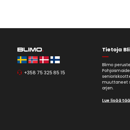
Tietoja B
Blimo peruste
Pohjoismaiden
+358 75 325 85 15
senioriskoott
muuttaneet s
arjen.
Lue lisää tää