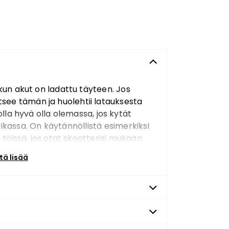
 kun akut on ladattu täyteen. Jos
itsee tämän ja huolehtii latauksesta
olla hyvä olla olemassa, jos kytät
ikassa. On käytännöllistä esimerkiksi
i töissä, jos otat skootterisi mukaan
uotteen samaan aikaan
tä lisää
yksestä ei tule lisäkuluja. HUOM!
(AMG). Sopii: Blimo X-1400 Blimo
n esimerkki, ja toimitetun laturin