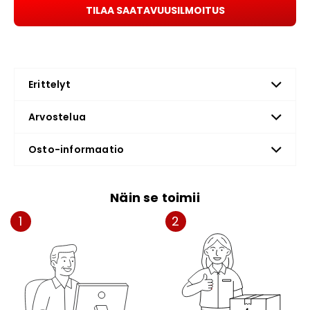
TILAA SAATAVUUSILMOITUS
Erittelyt
Arvostelua
Osto-informaatio
Näin se toimii
1
2