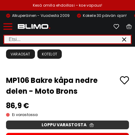
Kesä omilla ehdoillasi – koe vapaus!
Alkuperäinen - Vuodesta 2009
Kokeile 30 päivän ajan!
VARAOSAT
KOTELOT
MP106 Bakre kåpa nedre
delen - Moto Brons
86,9 €
Ei varastossa
LOPPU VARASTOSTA