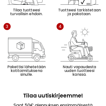
Tilaa tuotteesi
Tuotteesi tarkistetaan
turvallisin ehdoin.
ja pakataan.
3
4
Pakettisi lähetetään
Nauti vapaudesta
kotitoimituksena
uuden tuotteesi
sinulle.
kanssa.
Tilaa uutiskirjeemme!
Saat 50€ alennuksen ensimmäisestä