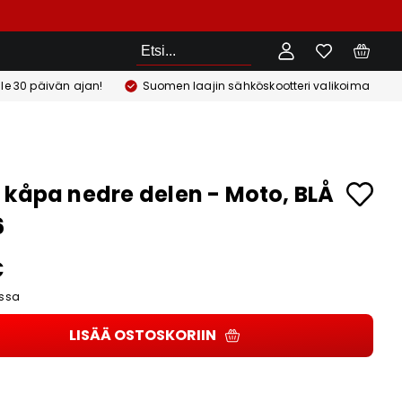
Etsi
ile 30 päivän ajan!
Suomen laajin sähköskootteri valikoima
 kåpa nedre delen - Moto, BLÅ
6
€
ssa
LISÄÄ OSTOSKORIIN