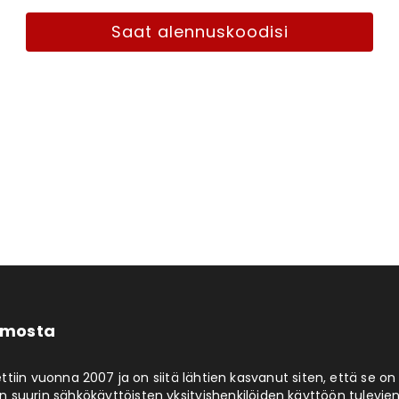
Saat alennuskoodisi
limosta
ttiin vuonna 2007 ja on siitä lähtien kasvanut siten, että se on
 suurin sähkökäyttöisten yksityishenkilöiden käyttöön tulevie