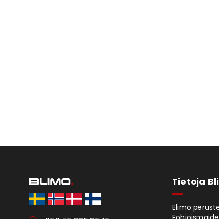
Tietoja B
Blimo peruste
Pohjoismaiden