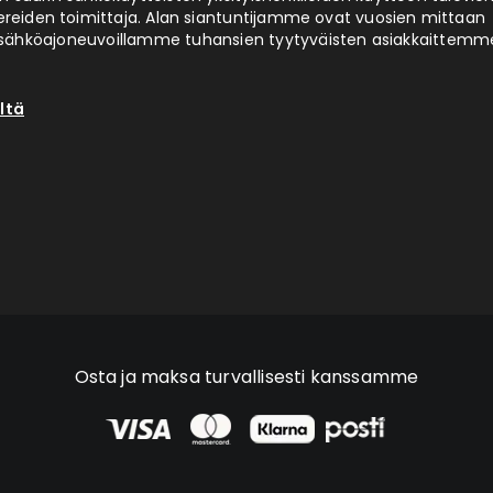
ereiden toimittaja. Alan siantuntijamme ovat vuosien mittaan
ähköajoneuvoillamme tuhansien tyytyväisten asiakkaittemm
ltä
Osta ja maksa turvallisesti kanssamme