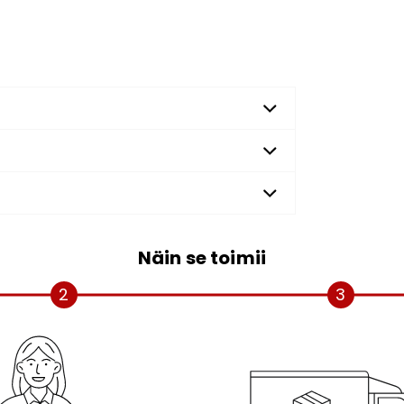
Näin se toimii
2
3