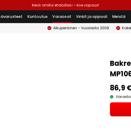
Kesä omilla ehdoillasi – koe vapaus!
isävarusteet
Kuntoutus
Varaosat
Vinkit ja oppaat
Meistä
Alkuperäinen - Vuodesta 2009
Koke
Bakre
MP10
86,9 
Varasto