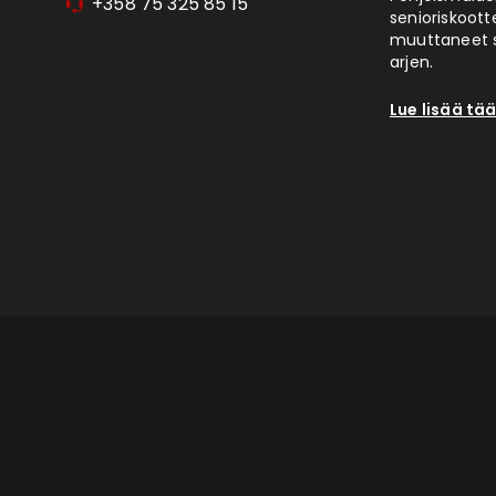
+358 75 325 85 15
senioriskoott
muuttaneet s
arjen.
Lue lisää tää