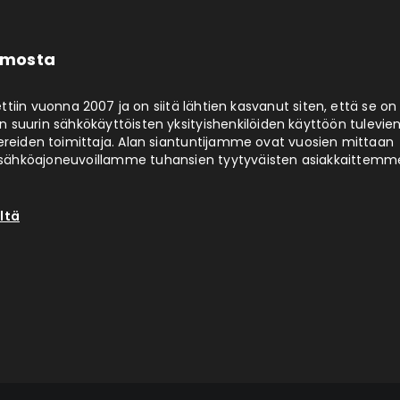
limosta
ttiin vuonna 2007 ja on siitä lähtien kasvanut siten, että se on
 suurin sähkökäyttöisten yksityishenkilöiden käyttöön tulevie
ereiden toimittaja. Alan siantuntijamme ovat vuosien mittaan
ähköajoneuvoillamme tuhansien tyytyväisten asiakkaittemm
ltä