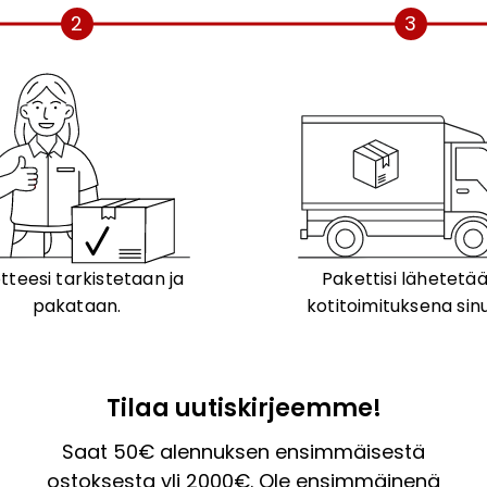
2
3
tteesi tarkistetaan ja
Pakettisi lähetetä
pakataan.
kotitoimituksena sinu
Tilaa uutiskirjeemme!
Saat 50€ alennuksen ensimmäisestä
ostoksesta yli 2000€. Ole ensimmäinenä