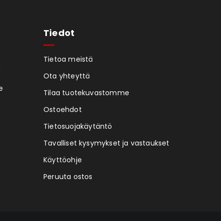
Tiedot
Tietoa meistä
n
Ota yhteyttä
e
Tilaa tuotekuvastomme
Ostoehdot
Tietosuojakäytäntö
Tavalliset kysymykset ja vastaukset
Käyttöohje
Peruuta ostos