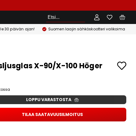
Etsi
ile 30 päivän ajan!
Suomen laajin sähköskootteri valikoima
ljusglas X-90/X-100 Höger
stossa
LOPPU VARASTOSTA
TILAA SAATAVUUSILMOITUS