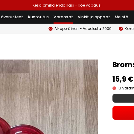
Kesä omilla ehdoillasi – koe vapaus!
isävarusteet
Kuntoutus
Varaosat
Vinkit ja oppaat
Meistä
Alkuperäinen - Vuodesta 2009
Koke
Broms
15,9 €
Ei vara