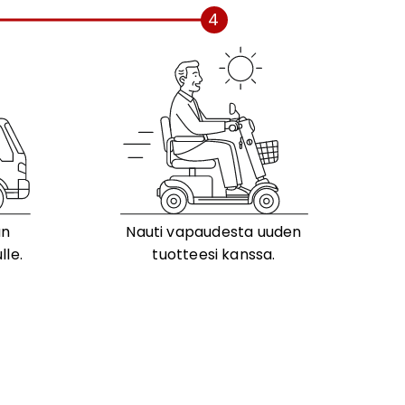
4
än
Nauti vapaudesta uuden
lle.
tuotteesi kanssa.