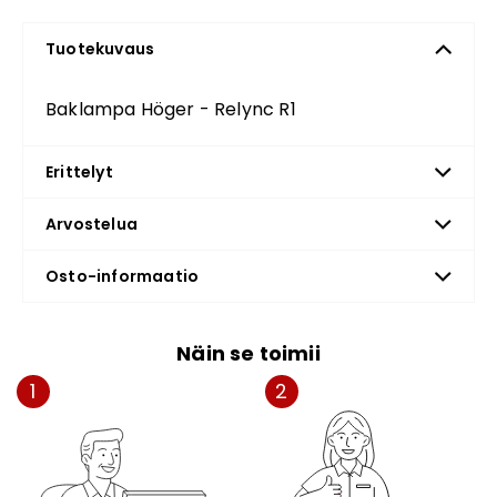
Tuotekuvaus
Baklampa Höger - Relync R1
Erittelyt
Arvostelua
Osto-informaatio
Näin se toimii
1
2