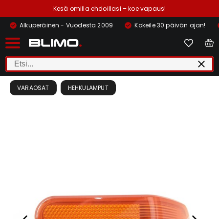
Kesä omilla ehdoillasi – koe vapaus!
Alkuperäinen - Vuodesta 2009
Kokeile 30 päivän ajan!
VARAOSAT
HEHKULAMPUT