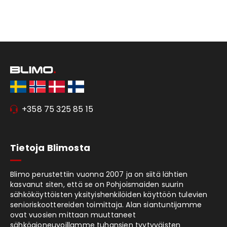
+358 75 325 85 15
Tietoja Blimosta
Blimo perustettiin vuonna 2007 ja on siitä lähtien
kasvanut siten, että se on Pohjoismaiden suurin
sähkökäyttöisten yksityishenkilöiden käyttöön tulevien
senioriskoottereiden toimittaja. Alan siantuntijamme
ovat vuosien mittaan muuttaneet
sähköajoneuvoillamme tuhansien tyytyväisten