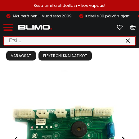
Kesä omilla ehdoillasi – koe vapaus!
Alkuperäinen - Vuodesta 2009
Kokeile 30 päivän ajan!
VARAOSAT
ELEKTRONIIKKALAATIKOT