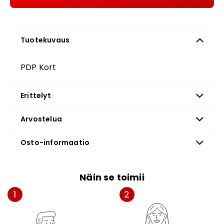
Tuotekuvaus
PDP Kort
Erittelyt
Arvostelua
Osto-informaatio
Näin se toimii
1
2