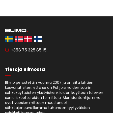
+358 75 325 85 15
Tietoja Blimosta
Blimo perustettiin vuonna 2007 ja on siitä lähtien
kasvanut siten, että se on Pohjoismaiden suurin
sähkökäyttöisten yksityishenkilöiden käyttöön tulevien
senioriskoottereiden toimittaja. Alan siantuntijamme
ovat vuosien mittaan muuttaneet
sähköajoneuvoillamme tuhansien tyytyväisten
asiakkaittemme arjen.