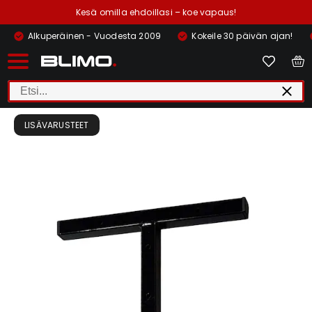
Kesä omilla ehdoillasi – koe vapaus!
Alkuperäinen - Vuodesta 2009
Kokeile 30 päivän ajan!
LISÄVARUSTEET