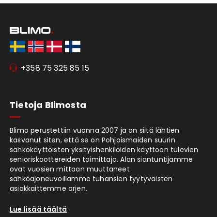
+358 75 325 85 15
Tietoja Blimosta
Blimo perustettiin vuonna 2007 ja on siitä lähtien
kasvanut siten, että se on Pohjoismaiden suurin
sähkökäyttöisten yksityishenkilöiden käyttöön tulevien
senioriskoottereiden toimittaja. Alan siantuntijamme
ovat vuosien mittaan muuttaneet
sähköajoneuvoillamme tuhansien tyytyväisten
asiakkaittemme arjen.
Lue lisää täältä