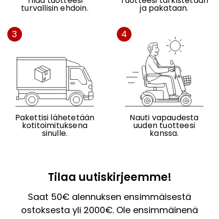
Tilaa tuotteesi
Tuotteesi tarkistetaan
turvallisin ehdoin.
ja pakataan.
3
4
Pakettisi lähetetään
Nauti vapaudesta
kotitoimituksena
uuden tuotteesi
sinulle.
kanssa.
Tilaa uutiskirjeemme!
Saat 50€ alennuksen ensimmäisestä
ostoksesta yli 2000€. Ole ensimmäinenä