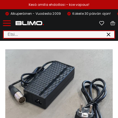
Kesä omilla ehdoillasi – koe vapaus!
Alkuperäinen - Vuodesta 2009
Kokeile 30 päivän ajan!