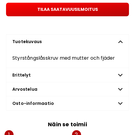
TILAA SAATAVUUSILMOITUS
Tuotekuvaus
Styrstångslåsskruv med mutter och fjäder
Erittelyt
Arvostelua
Osto-informaatio
Näin se toimii
1
2