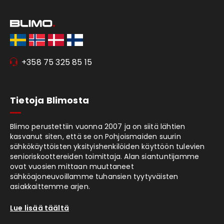
+358 75 325 85 15
Tietoja Blimosta
Blimo perustettiin vuonna 2007 ja on siitä lähtien
kasvanut siten, että se on Pohjoismaiden suurin
sähkökäyttöisten yksityishenkilöiden käyttöön tulevien
senioriskoottereiden toimittaja. Alan siantuntijamme
ovat vuosien mittaan muuttaneet
sähköajoneuvoillamme tuhansien tyytyväisten
asiakkaittemme arjen.
Lue lisää täältä