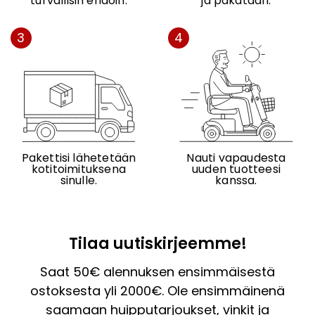
turvallisin ehdoin.
ja pakataan.
3
4
Pakettisi lähetetään
Nauti vapaudesta
kotitoimituksena
uuden tuotteesi
sinulle.
kanssa.
Tilaa uutiskirjeemme!
Saat 50€ alennuksen ensimmäisestä
ostoksesta yli 2000€. Ole ensimmäinenä
saamaan huipputarjoukset, vinkit ja