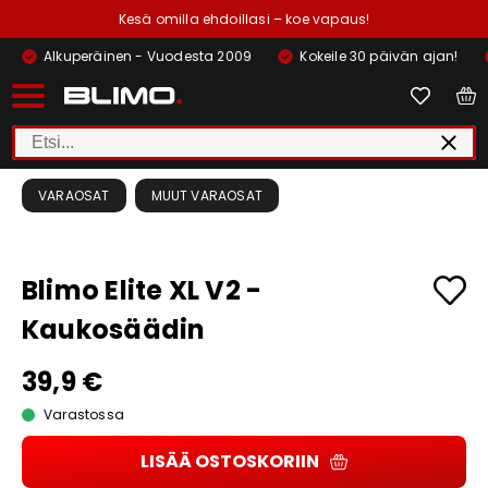
Kesä omilla ehdoillasi – koe vapaus!
Alkuperäinen - Vuodesta 2009
Kokeile 30 päivän ajan!
VARAOSAT
MUUT VARAOSAT
Blimo Elite XL V2 -
Kaukosäädin
39,9 €
Varastossa
LISÄÄ OSTOSKORIIN