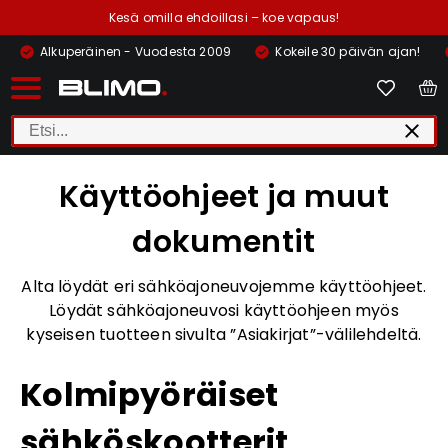
Kesä omilla ehdoillasi – koe vapaus!
Alkuperäinen - Vuodesta 2009
Kokeile 30 päivän ajan!
Käyttöohjeet ja muut
dokumentit
Alta löydät eri sähköajoneuvojemme käyttöohjeet.
Löydät sähköajoneuvosi käyttöohjeen myös
kyseisen tuotteen sivulta ”Asiakirjat”-välilehdeltä.
Kolmipyöräiset
sähköskootterit